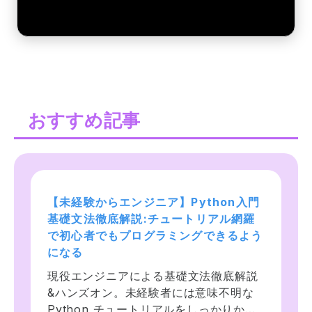
おすすめ記事
【未経験からエンジニア】Python入門 
プログラミング言語Ruby入門！未経
Web開発入門完全攻略コース - 
基礎文法徹底解説:チュートリアル網羅
験、文系でもOK！基礎からChatGPT 
HTML/CSS/JavaScript. プログラミ
で初心者でもプログラミングできるよう
AI LINE botアプリ開発まで学ぶ！
ングをはじめて学び創れる人へ！
になる
Rubyを学んで未経験からエンジニアに転
MySQL/Bootstrap/Node.js/Git/GitHub
現役エンジニアによる基礎文法徹底解説
職したいけど何から始めればいいかわか
等ウェブ開発に必要な様々なスキルを沢
&ハンズオン。未経験者には意味不明な 
らない、無料のWebサイトや書籍を購入
山学ぼう！カフェのウェブサイト、フォ
Python チュートリアルをしっかりかみ
して学んだけどうまくいかなかった人の
トギャラリー、ポートフォリオサイト、