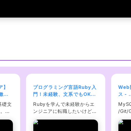
ア】
プログラミング言語Ruby入
We
法徹底
門！未経験、文系でもOK！
ス - 
網羅で
基礎からChatGPT AI LINE 
HTML
基礎文
Rubyを学んで未経験からエ
MySQ
ング
botアプリ開発まで学ぶ！
プロ
ン。未
ンジニアに転職したいけど何
/Gi
学び
から始めればいいかわからな
必要
ルをし
い、無料のWebサイトや書籍
ぼう