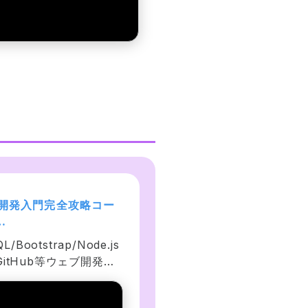
b開発入門完全攻略コー
【未経験からエンジニア
Python入門 基礎文法徹
/CSS/JavaScript. 
解説:チュートリアル網羅
L/Bootstrap/Node.js
現役エンジニアによる基
グラミングをはじめて
初心者でもプログラミン
t/GitHub等ウェブ開発に
法徹底解説&ハンズオン。
創れる人へ！
できるようになる
な様々なスキルを沢山学
経験者には意味不明な 
！カフェのウェブサイ
Python チュートリアル