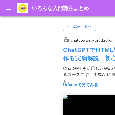
いろんな入門講座まとめ
記事一覧へ
chatgpt-web-production
ChatGPTでHTM
作る実演解説｜初
ChatGPTを活用した
るコースです。生成AIに送る
す。
Udemyで見てみる