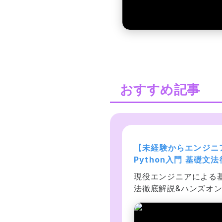
おすすめ記事
eb開発入門完全攻略コー
【未経験からエンジニ
- 
Python入門 基礎文
ML/CSS/JavaScript. 
解説:チュートリアル
SQL/Bootstrap/Node.js
現役エンジニアによる
ログラミングをはじめて
初心者でもプログラミ
Git/GitHub等ウェブ開発に
法徹底解説&ハンズオ
び創れる人へ！
できるようになる
要な様々なスキルを沢山学
経験者には意味不明な 
う！カフェのウェブサイ
Python チュートリア