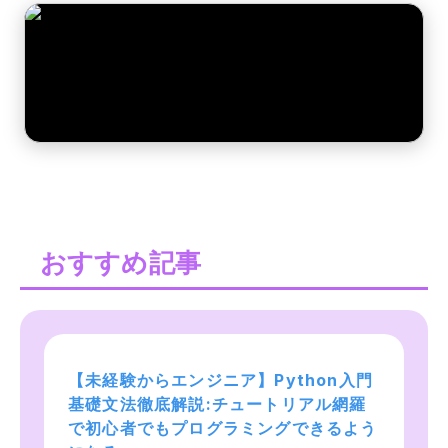
おすすめ記事
【未経験からエンジニア】Python入門 
プログラミング言語Ruby入門！未経
Web開発入門完全攻略コース - 
基礎文法徹底解説:チュートリアル網羅
験、文系でもOK！基礎からChatGPT 
HTML/CSS/JavaScript. プログラミ
で初心者でもプログラミングできるよう
AI LINE botアプリ開発まで学ぶ！
ングをはじめて学び創れる人へ！