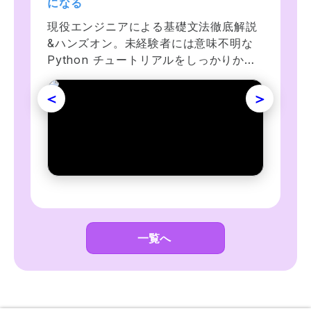
になる
Rubyを学んで未経験からエンジニアに転
MySQL/Bootstrap/Node.js/Git/GitHub
現役エンジニアによる基礎文法徹底解説
職したいけど何から始めればいいかわか
等ウェブ開発に必要な様々なスキルを沢
&ハンズオン。未経験者には意味不明な 
らない、無料のWebサイトや書籍を購入
山学ぼう！カフェのウェブサイト、フォ
Python チュートリアルをしっかりかみ
して学んだけどうまくいかなかった人の
トギャラリー、ポートフォリオサイト、
砕き、ChatGPT による独習方法も解
ためのコースです。基礎からAI LINE 
天気情報アプリ等の開発に挑戦！
説。資料・演習が充実、数多くのサンプ
botアプリの開発まで学べます。
ルコードで体系的に技術を身につけられ
ます。
一覧へ