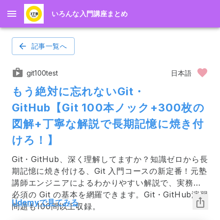
いろんな入門講座まとめ
記事一覧へ
git100test
日本語
もう絶対に忘れないGit・
GitHub【Git 100本ノック+300枚の
図解+丁寧な解説で長期記憶に焼き付
けろ！】
Git・GitHub、深く理解してますか？知識ゼロから長
期記憶に焼き付ける、Git 入門コースの新定番！元塾
講師エンジニアによるわかりやすい解説で、実務に
必須の Git の基本を網羅できます。Git・GitHub演習
Udemyで見てみる
問題も100問以上収録。