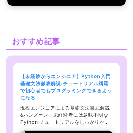
おすすめ記事
【未経験からエンジニア】Python入門 
プログラミング言語Ruby入門！未経
Web開発入門完全攻略コース - 
基礎文法徹底解説:チュートリアル網羅
験、文系でもOK！基礎からChatGPT 
HTML/CSS/JavaScript. プログラミ
で初心者でもプログラミングできるよう
AI LINE botアプリ開発まで学ぶ！
ングをはじめて学び創れる人へ！
になる
Rubyを学んで未経験からエンジニアに転
MySQL/Bootstrap/Node.js/Git/GitHub
現役エンジニアによる基礎文法徹底解説
職したいけど何から始めればいいかわか
等ウェブ開発に必要な様々なスキルを沢
&ハンズオン。未経験者には意味不明な 
らない、無料のWebサイトや書籍を購入
山学ぼう！カフェのウェブサイト、フォ
Python チュートリアルをしっかりかみ
して学んだけどうまくいかなかった人の
トギャラリー、ポートフォリオサイト、
砕き、ChatGPT による独習方法も解
ためのコースです。基礎からAI LINE 
天気情報アプリ等の開発に挑戦！