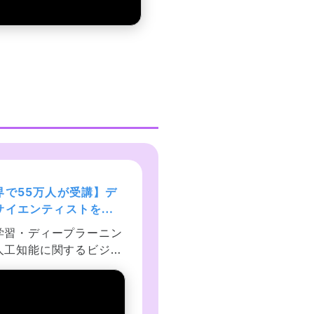
界で55万人が受講】デ
現役シリコンバレーエン
サイエンティストを目
ニアが教えるPython 3 
あなたへ〜データサイ
門 + 応用 +アメリカのシ
学習・ディープラーニン
現役シリコンバレーエン
ス25時間ブートキャン
コンバレー流コードスタ
人工知能に関するビジネ
アが教えるPython入門！
ル
の課題を、回帰分析・ニ
用では、データ解析、デ
ラルネットワーク・K平
ーベース、ネットワーク
等を使って解いていきま
号化、並列化、テスト、