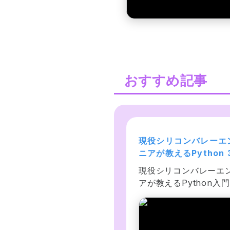
おすすめ記事
世界で55万人が受講】デ
現役シリコンバレーエ
タサイエンティストを目
ニアが教えるPython 
すあなたへ〜データサイ
門 + 応用 +アメリカ
械学習・ディープラーニン
現役シリコンバレーエ
ンス25時間ブートキャン
コンバレー流コードス
・人工知能に関するビジネ
アが教えるPython入
〜
ル
上の課題を、回帰分析・ニ
用では、データ解析、
ーラルネットワーク・K平
ーベース、ネットワー
法等を使って解いていきま
号化、並列化、テスト