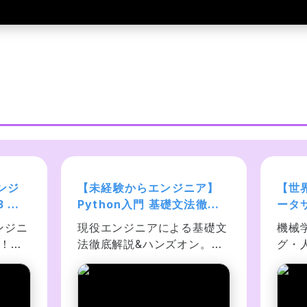
ンジ
【未経験からエンジニア】
【世
3 入
Python入門 基礎文法徹底
ータ
のシリ
解説:チュートリアル網羅で
指す
ンジニ
現役エンジニアによる基礎文
機械
タイ
初心者でもプログラミング
エン
門！応
法徹底解説&ハンズオン。未
グ・
できるようになる
プ〜
データ
経験者には意味不明な 
ス上
ク、暗
Python チュートリアルをし
ュー
、イン
っかりかみ砕き、ChatGPT 
均法