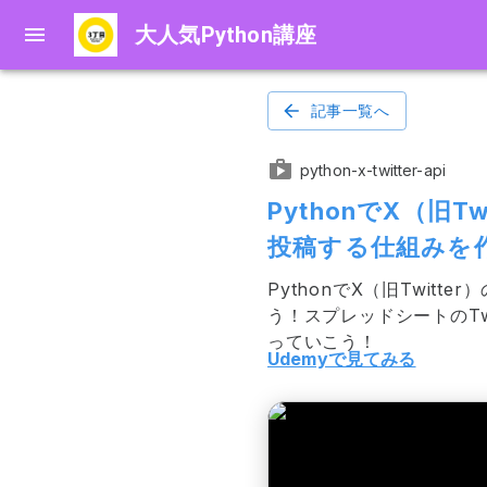
大人気Python講座
記事一覧へ
python-x-twitter-api
PythonでX（旧
投稿する仕組みを
PythonでX（旧Twit
う！スプレッドシートのT
っていこう！
Udemyで見てみる