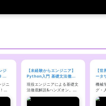
ンジ
【未経験からエンジニア】
【世
3 入
Python入門 基礎文法徹底
ータ
のシリ
解説:チュートリアル網羅で
指す
ンジニ
現役エンジニアによる基礎文
機械
タイ
初心者でもプログラミング
エン
門！応
法徹底解説&ハンズオン。未
グ・
できるようになる
プ〜
データ
経験者には意味不明な 
ス上
ク、暗
Python チュートリアルをし
ュー