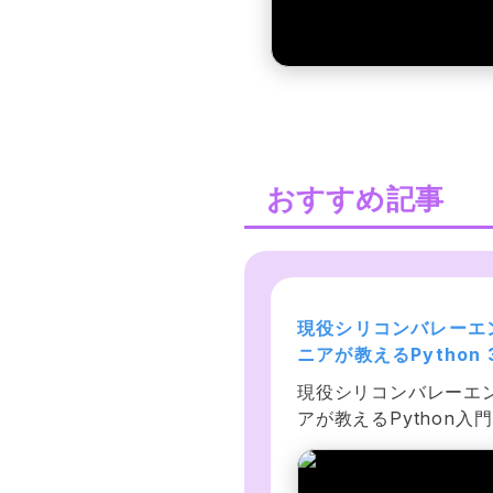
おすすめ記事
世界で55万人が受講】デ
現役シリコンバレーエ
タサイエンティストを目
ニアが教えるPython 
すあなたへ〜データサイ
門 + 応用 +アメリカ
械学習・ディープラーニン
現役シリコンバレーエ
ンス25時間ブートキャン
コンバレー流コードス
・人工知能に関するビジネ
アが教えるPython入
〜
ル
上の課題を、回帰分析・ニ
用では、データ解析、
ーラルネットワーク・K平
ーベース、ネットワー