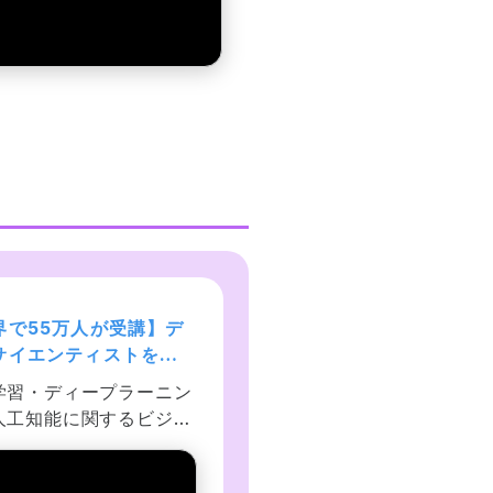
界で55万人が受講】デ
現役シリコンバレーエン
サイエンティストを目
ニアが教えるPython 3 
あなたへ〜データサイ
門 + 応用 +アメリカのシ
学習・ディープラーニン
現役シリコンバレーエン
ス25時間ブートキャン
コンバレー流コードスタ
人工知能に関するビジネ
アが教えるPython入門！
ル
の課題を、回帰分析・ニ
用では、データ解析、デ
ラルネットワーク・K平
ーベース、ネットワーク