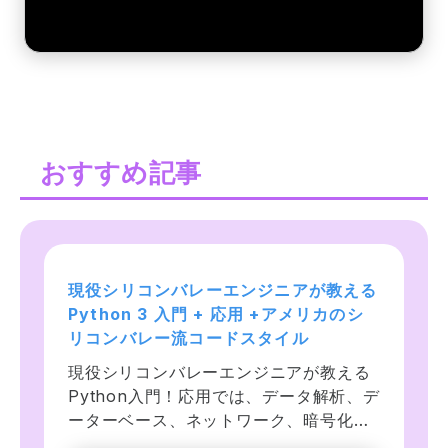
おすすめ記事
現役シリコンバレーエンジニアが教える
【未経験からエンジニア】Python入門 
【世界で55万人が受講】データサイエ
Python 3 入門 + 応用 +アメリカのシ
基礎文法徹底解説:チュートリアル網羅
ンティストを目指すあなたへ〜データサ
リコンバレー流コードスタイル
で初心者でもプログラミングできるよう
イエンス25時間ブートキャンプ〜
になる
現役シリコンバレーエンジニアが教える
機械学習・ディープラーニング・人工知
Python入門！応用では、データ解析、デ
現役エンジニアによる基礎文法徹底解説
能に関するビジネス上の課題を、回帰分
ーターベース、ネットワーク、暗号化、
&ハンズオン。未経験者には意味不明な 
析・ニューラルネットワーク・K平均法
並列化、テスト、インフラ自動化、キュ
Python チュートリアルをしっかりかみ
等を使って解いていきます。python、