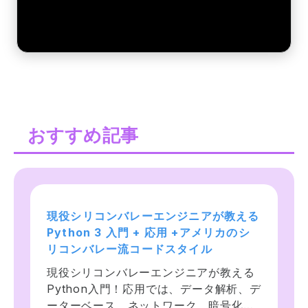
おすすめ記事
現役シリコンバレーエンジニアが教える
【未経験からエンジニア】Python入門 
【世界で55万人が受講】データサイエ
Python 3 入門 + 応用 +アメリカのシ
基礎文法徹底解説:チュートリアル網羅
ンティストを目指すあなたへ〜データサ
リコンバレー流コードスタイル
で初心者でもプログラミングできるよう
イエンス25時間ブートキャンプ〜
になる
現役シリコンバレーエンジニアが教える
機械学習・ディープラーニング・人工知
Python入門！応用では、データ解析、デ
現役エンジニアによる基礎文法徹底解説
能に関するビジネス上の課題を、回帰分
ーターベース、ネットワーク、暗号化、
&ハンズオン。未経験者には意味不明な 
析・ニューラルネットワーク・K平均法