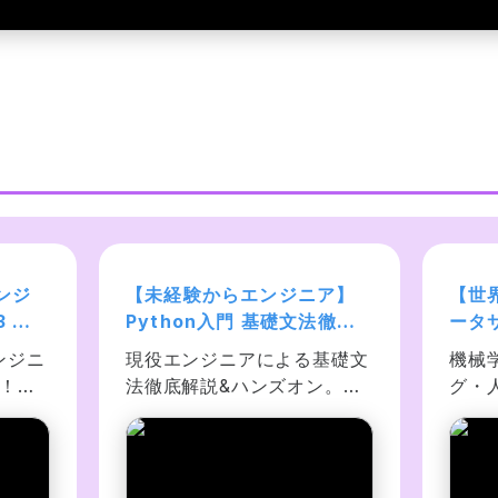
ンジ
【未経験からエンジニア】
【世
3 入
Python入門 基礎文法徹底
ータ
のシリ
解説:チュートリアル網羅で
指す
ンジニ
現役エンジニアによる基礎文
機械
タイ
初心者でもプログラミング
エン
門！応
法徹底解説&ハンズオン。未
グ・
できるようになる
プ〜
データ
経験者には意味不明な 
ス上
ク、暗
Python チュートリアルをし
ュー
、イン
っかりかみ砕き、ChatGPT 
均法
ングシ
による独習方法も解説。資
す。py