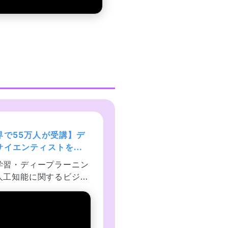
界で55万人が受講】デ
現役シリコンバレーエン
サイエンティストを目
ニアが教えるPython 3 
あなたへ〜データサイ
門 + 応用 +アメリカのシ
学習・ディープラーニン
現役シリコンバレーエン
ス25時間ブートキャン
コンバレー流コードスタ
人工知能に関するビジネ
アが教えるPython入門！
ル
の課題を、回帰分析・ニ
用では、データ解析、デ
ラルネットワーク・K平
ーベース、ネットワーク
等を使って解いていきま
号化、並列化、テスト、
thon、jupyter、
フラ自動化、キューイン