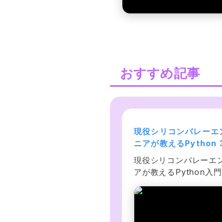
おすすめ記事
世界で55万人が受講】デ
現役シリコンバレーエ
タサイエンティストを目
ニアが教えるPython 
すあなたへ〜データサイ
門 + 応用 +アメリカ
械学習・ディープラーニン
現役シリコンバレーエ
ンス25時間ブートキャン
コンバレー流コードス
・人工知能に関するビジネ
アが教えるPython入
〜
ル
上の課題を、回帰分析・ニ
用では、データ解析、
ーラルネットワーク・K平
ーベース、ネットワー
法等を使って解いていきま
号化、並列化、テスト
。python、jupyter、
フラ自動化、キューイ