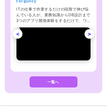
Forguncy
Forguncy
Forguncy
ITの仕事で作業するだけの段階で伸び悩
ITの仕事で作業するだけの段階で伸び悩
ITの仕事で作業するだけの段階で伸び悩
んでいる人が、業務知識からDB設計まで
んでいる人が、業務知識からDB設計まで
んでいる人が、業務知識からDB設計まで
3つのアプリ開発体験をするだけで、ワ
3つのアプリ開発体験をするだけで、ワ
3つのアプリ開発体験をするだけで、ワ
ンランク上の自力で稼げる人材になるた
ンランク上の自力で稼げる人材になるた
ンランク上の自力で稼げる人材になるた
めの勘所が自然に身につきます。決算手
めの勘所が自然に身につきます。
めの勘所が自然に身につきます。CRP能
続とERP企業資源計画に挑戦します！
ForguncyでMRP部品所要量展開に挑戦
力所要量展開とMRPⅡ生産資源計画に挑
します！
戦します！
一覧へ