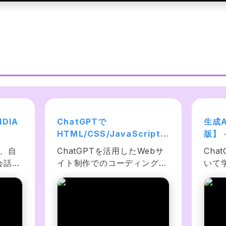
DIA
ChatGPTで
生成A
HTML/CSS/JavaScriptの
版】 
バーチ
コーディング効率化！AIで
デー
G、自
ChatGPTを活用したWebサ
Cha
作ろ
Webサイトを作る実演解説
エン
会話型
イト制作でのコーディング、
いて
｜初心者向け
来-
PT、
プログラミングの作業効率の
るA
を学び
上げ方を実践しながら学べる
生成
のAI
コースです。生成AIに送るプ
代に
英会話
ロンプトも紹介しています。
に多
プリを
扱う言語はHTML・CSS・
学び