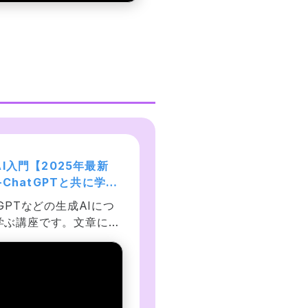
I入門【2025年最新
【生成AI×英会話】NVIDI
-ChatGPTと共に学ぶ
が注目のConvai、
タの生成、プロンプト
ChatGPT、Unityでバ
tGPTなどの生成AIにつ
生成AI(Gen AI)、RAG、
ジニアリングとAIの未
ャルAI英会話アプリを作
学ぶ講座です。文章によ
然言語処理を活用した会
う！
Iの制御が実現し、誰もが
AIのConvai、ChatGPT、
AIの恩恵を受けられる時
Unityの概要と使い方を学
なりました。今後の社会
ながら、オリジナル作成の
大な影響を与える技術を
デジタルヒューマンと英
、画像、音楽、動画など
練習が可能な実用的アプ