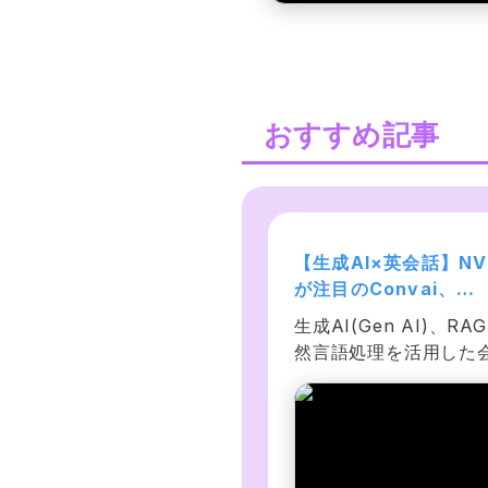
おすすめ記事
成AI入門【2025年最新
【生成AI×英会話】NVI
】 -ChatGPTと共に学ぶ
が注目のConvai、
ータの生成、プロンプト
ChatGPT、Unityで
hatGPTなどの生成AIにつ
生成AI(Gen AI)、RA
ンジニアリングとAIの未
ャルAI英会話アプリを
て学ぶ講座です。文章によ
然言語処理を活用した
-
う！
AIの制御が実現し、誰もが
AIのConvai、ChatG
成AIの恩恵を受けられる時
Unityの概要と使い方
になりました。今後の社会
ながら、オリジナル作成
多大な影響を与える技術を
デジタルヒューマンと
び、画像、音楽、動画など
練習が可能な実用的ア